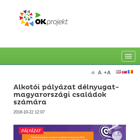
Toggle
naviga
A
+A
-A
Alkotói pályázat délnyugat-
magyarországi családok
számára
2018-10-22 12:07