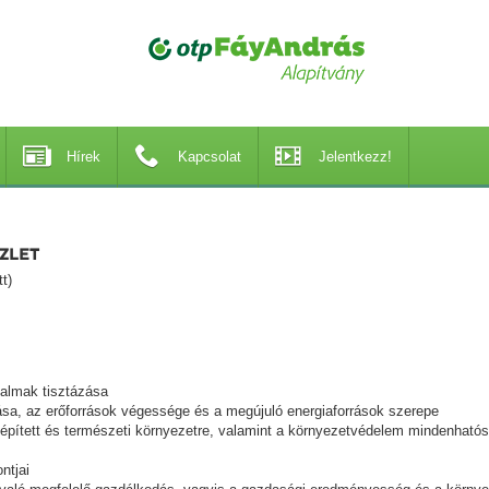
Hírek
Kapcsolat
Jelentkezz!
ÜZLET
t)
galmak tisztázása
sa, az erőforrások végessége és a megújuló energiaforrások szerepe
 épített és természeti környezetre, valamint a környezetvédelem mindenható
ntjai