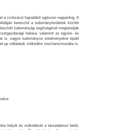
 civilizáció hajnalától egészen napjainkig. A
éldáján keresztül a tudományterületek közötti
álasztott tudományág segítségével megtanulják
mzetgazdasági hatása, valamint az egyéni- és
ukat is, vagyis tudományos eredményekre épülő
tart-up vállalatok működési mechanizmusába is,
sokra
féra helyét és működését a társadalmon belül,