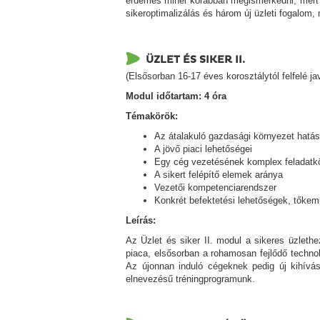
érdemes minél korábban megismerkedni, mert p
sikeroptimalizálás és három új üzleti fogalom, m
ÜZLET ÉS SIKER II.
(Elsősorban 16-17 éves korosztálytól felfelé ja
Modul időtartam:
4 óra
Témakörök:
Az átalakuló gazdasági környezet hatá
A jövő piaci lehetőségei
Egy cég vezetésének komplex feladatk
A sikert felépítő elemek aránya
Vezetői kompetenciarendszer
Konkrét befektetési lehetőségek, tőkem
Leírás:
Az Üzlet és siker II. modul a sikeres üzleth
piaca, elsősorban a rohamosan fejlődő technol
Az újonnan induló cégeknek pedig új kihívás
elnevezésű tréningprogramunk.