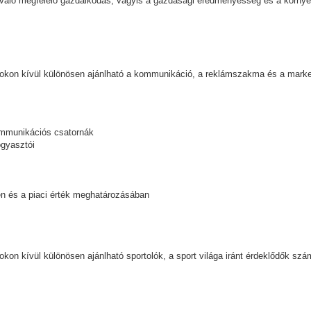
el való megfelelő gazdálkodás, vagyis a gazdasági eredményesség és a körn
sokon kívül különösen ajánlható a kommunikáció, a reklámszakma és a market
ommunikációs csatornák
ogyasztói
en és a piaci érték meghatározásában
okon kívül különösen ajánlható sportolók, a sport világa iránt érdeklődők szá