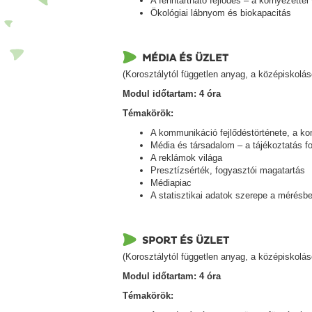
A fenntartható fejlődés – a környezett
Ökológiai lábnyom és biokapacitás
MÉDIA ÉS ÜZLET
(Korosztálytól független anyag, a középiskolá
Modul időtartam: 4 óra
Témakörök:
A kommunikáció fejlődéstörténete, a k
Média és társadalom – a tájékoztatás f
A reklámok világa
Presztízsérték, fogyasztói magatartás
Médiapiac
A statisztikai adatok szerepe a mérésb
SPORT ÉS ÜZLET
(Korosztálytól független anyag, a középiskolás
Modul időtartam: 4 óra
Témakörök: