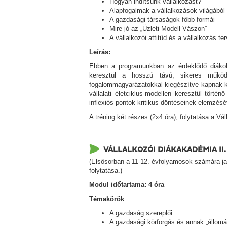
Hogyan indítsunk vállalkozást?
Alapfogalmak a vállalkozások világából
A gazdasági társaságok főbb formái
Mire jó az „Üzleti Modell Vászon”
A vállalkozói attitűd és a vállalkozás t
Leírás:
Ebben a programunkban az érdeklődő diákok 
keresztül a hosszú távú, sikeres működte
fogalommagyarázatokkal kiegészítve kapnak kom
vállalati életciklus-modellen keresztül tört
inflexiós pontok kritikus döntéseinek elemzésé
A tréning két részes (2x4 óra), folytatása a Vá
VÁLLALKOZÓI DIÁKAKADÉMIA II
(Elsősorban a 11-12. évfolyamosok számára java
folytatása.)
Modul időtartama: 4 óra
Témakörök
:
A gazdaság szereplői
A gazdasági körforgás és annak „állomá