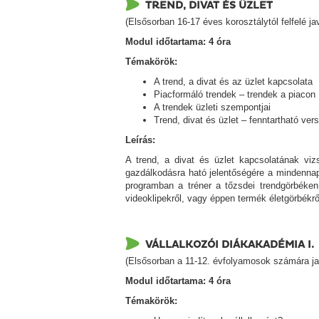
TREND, DIVAT ÉS ÜZLET
(Elsősorban 16-17 éves korosztálytól felfelé ja
Modul időtartama:
4 óra
Témakörök:
A trend, a divat és az üzlet kapcsolata
Piacformáló trendek – trendek a piacon
A trendek üzleti szempontjai
Trend, divat és üzlet – fenntartható ver
Leírás:
A trend, a divat és üzlet kapcsolatának vizs
gazdálkodásra ható jelentőségére a mindennapo
programban a tréner a tőzsdei trendgörbéken
videoklipekről, vagy éppen termék életgörbékről
VÁLLALKOZÓI DIÁKAKADÉMIA I.
(Elsősorban a 11-12. évfolyamosok számára java
Modul időtartama: 4 óra
Témakörök: