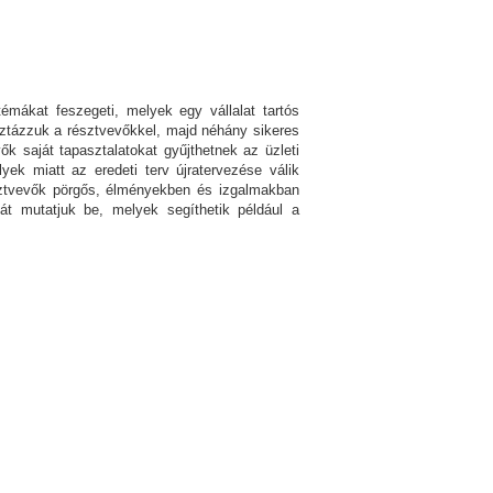
émákat feszegeti, melyek egy vállalat tartós
isztázzuk a résztvevőkkel, majd néhány sikeres
ők saját tapasztalatokat gyűjthetnek az üzleti
ek miatt az eredeti terv újratervezése válik
észtvevők pörgős, élményekben és izgalmakban
ját mutatjuk be, melyek segíthetik például a