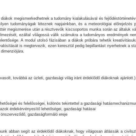
ákok megismerkedhetnek a tudomány kialakulásával és fejlődéstörténetével a
milyen tudományágak léteznek napjainkban, és a meteorológiai előrejelzés p
áttér megismerése után a résztvevők kiscsoportos munka során az általuk v
elmezését, ezáltal világossá válik számukra a tudományos eredmények ne
elentősége. A modul utolsó fázisában a diákok próbára tehetik kreativitás
valósítását is megtervezik, ezen keresztül pedig bepillantást nyerhetnek a s
 dimenziójára.
solt, továbbá az üzleti, gazdasági világ iránt érdeklődő diákoknak ajánlott.)
ehetőségei és felelősségei, különös tekintettel a gazdasági hatásmechanizmu
 azok érdekérvényesítő lehetőségei, gazdasági hatásai
om önszerveződő, gazdaságformáló ereje
unk abban segít az érdeklődő diákoknak, hogy világosan átlássák a civilsz