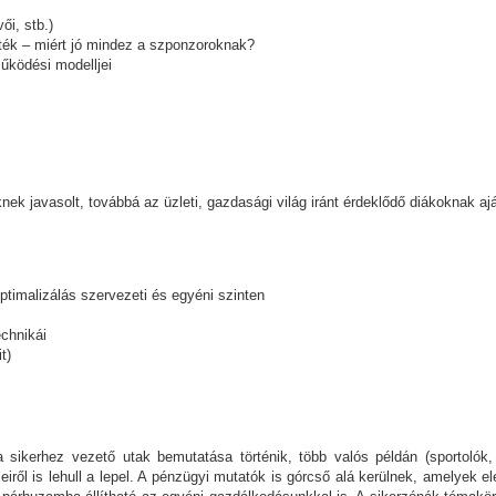
ői, stb.)
ték – miért jó mindez a szponzoroknak?
működési modelljei
ek javasolt, továbbá az üzleti, gazdasági világ iránt érdeklődő diákoknak ajá
optimalizálás szervezeti és egyéni szinten
echnikái
t)
sikerhez vezető utak bemutatása történik, több valós példán (sportolók, 
eiről is lehull a lepel. A pénzügyi mutatók is górcső alá kerülnek, amelyek el