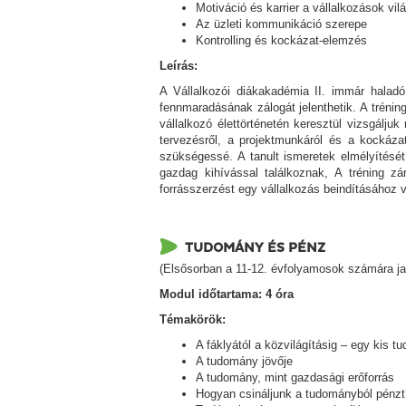
Motiváció és karrier a vállalkozások vi
Az üzleti kommunikáció szerepe
Kontrolling és kockázat-elemzés
Leírás
:
A Vállalkozói diákakadémia II. immár haladó
fennmaradásának zálogát jelenthetik. A trénin
vállalkozó élettörténetén keresztül vizsgálju
tervezésről, a projektmunkáról és a kockáza
szükségessé. A tanult ismeretek elmélyítésé
gazdag kihívással találkoznak, A tréning zá
forrásszerzést egy vállalkozás beindításához 
TUDOMÁNY ÉS PÉNZ
(Elsősorban a 11-12. évfolyamosok számára java
Modul időtartama: 4 óra
Témakörök:
A fáklyától a közvilágításig – egy kis t
A tudomány jövője
A tudomány, mint gazdasági erőforrás
Hogyan csináljunk a tudományból pénzt