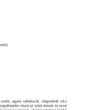
nlott)
multik, egyéni vállalkozók, világmárkák stb.)
engedhetetlen részei az üzleti életnek és ezzel