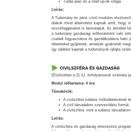
Tudás-piac és a start-up-ok világa
Leírás:
A Tudomány és pénz című modulon résztvevő di
diákok rövid áttekintést kapnak arról, hogy 
összefüggéseket is bemutatjuk. Az elméleti h
a tudomány gazdasági erőforrásként való ért
családi fogyasztásra és gazdálkodásra ható j
ötleteteket gyűjtenek, amelyek gyakorlati meg
így rálátást kapnak a tudományok újfajta üzleti
CIVILSZFÉRA ÉS GAZDASÁG
(Elsősorban a 11-12. évfolyamosok számára java
Modul időtartama: 4 óra
Témakörök:
A civilszféra tudatos működtetésének l
A civil társadalom szerveződési formái,
A civilszféra, mint a tudatos társadal
Leírás:
A civilszféra és gazdaság elnevezésű program