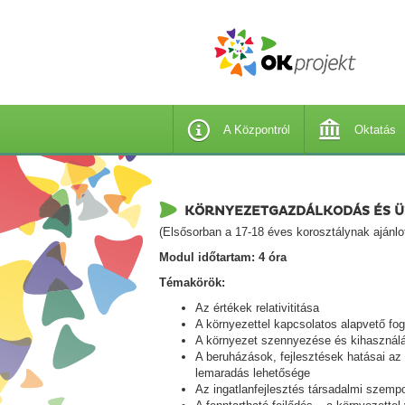
A Központról
Oktatás
KÖRNYEZETGAZDÁLKODÁS ÉS 
(Elsősorban a 17-18 éves korosztálynak ajánlot
Modul időtartam: 4 óra
Témakörök:
Az értékek relativititása
A környezettel kapcsolatos alapvető fo
A környezet szennyezése és kihasználá
A beruházások, fejlesztések hatásai az
lemaradás lehetősége
Az ingatlanfejlesztés társadalmi szempo