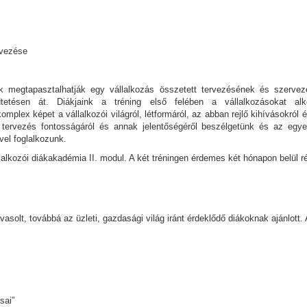
ervezése
megtapasztalhatják egy vállalkozás összetett tervezésének és szervezé
tésen át. Diákjaink a tréning első felében a vállalkozásokat alko
plex képet a vállalkozói világról, létformáról, az abban rejlő kihívásokról
énő tervezés fontosságáról és annak jelentőségéről beszélgetünk és az egye
vel foglalkozunk.
llalkozói diákakadémia II. modul. A két tréningen érdemes két hónapon belül r
.
solt, továbbá az üzleti, gazdasági világ iránt érdeklődő diákoknak ajánlott.
sai”