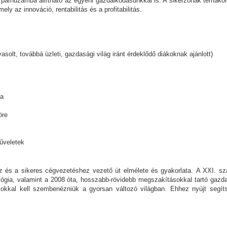
árhuzamba állítható az egyéni gazdálkodásunkkal is. A sikerzónák témaköré
ely az innováció, rentabilitás és a profitabilitás.
vasolt, továbbá üzleti, gazdasági világ iránt érdeklődő diákoknak ajánlott)
sa
öre
űveletek
ez és a sikeres cégvezetéshez vezető út elmélete és gyakorlata. A XXI. s
ógia, valamint a 2008 óta, hosszabb-rövidebb megszakításokkal tartó gazdas
okkal kell szembenézniük a gyorsan változó világban. Ehhez nyújt segít