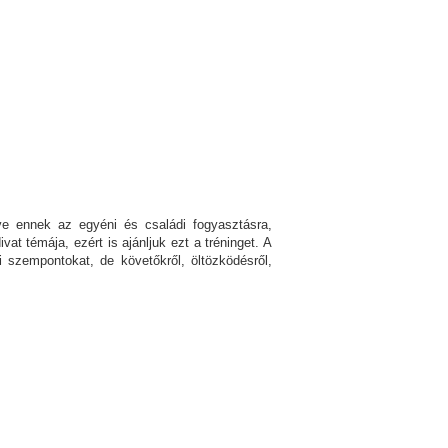
etve ennek az egyéni és családi fogyasztásra,
t témája, ezért is ajánljuk ezt a tréninget. A
 szempontokat, de követőkről, öltözködésről,