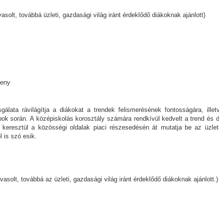
vasolt, továbbá üzleti, gazdasági világ iránt érdeklődő diákoknak ajánlott)
seny
gálata rávilágítja a diákokat a trendek felismerésének fontosságára, ill
k során. A középiskolás korosztály számára rendkívül kedvelt a trend és diva
 keresztül a közösségi oldalak piaci részesedésén át mutatja be az üzleti
 is szó esik.
solt, továbbá az üzleti, gazdasági világ iránt érdeklődő diákoknak ajánlott.)