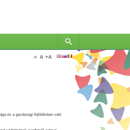
A
+A
-A
sága és a gazdasági fejlődésben való