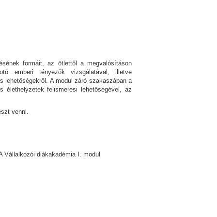
sének formáit, az ötlettől a megvalósításon
tó emberi tényezők vizsgálatával, illetve
 és lehetőségekről. A modul záró szakaszában a
s élethelyzetek felismerési lehetőségével, az
észt venni.
 A Vállalkozói diákakadémia I. modul