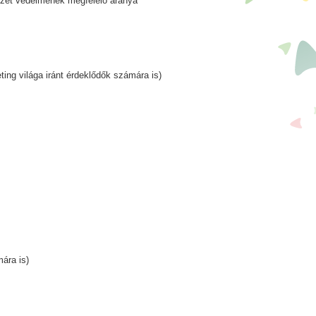
yezet védelmének megfelelő aránya
ing világa iránt érdeklődők számára is)
mára is)