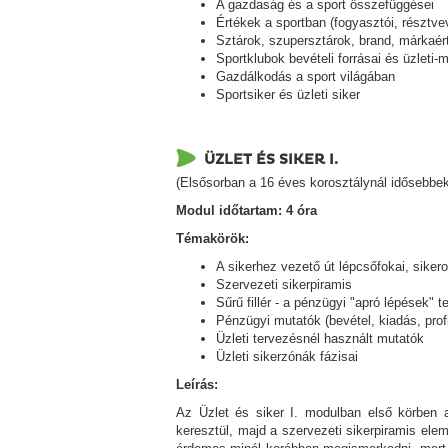
A gazdaság és a sport összefüggései
Értékek a sportban (fogyasztói, résztvev
Sztárok, szupersztárok, brand, márkaér
Sportklubok bevételi forrásai és üzleti-
Gazdálkodás a sport világában
Sportsiker és üzleti siker
ÜZLET ÉS SIKER I.
(Elsősorban a 16 éves korosztálynál idősebbekn
Modul időtartam:
4 óra
Témakörök:
A sikerhez vezető út lépcsőfokai, siker
Szervezeti sikerpiramis
Sűrű fillér - a pénzügyi "apró lépések" t
Pénzügyi mutatók (bevétel, kiadás, profi
Üzleti tervezésnél használt mutatók
Üzleti sikerzónák fázisai
Leírás:
Az Üzlet és siker I. modulban első körben a 
keresztül, majd a szervezeti sikerpiramis elem