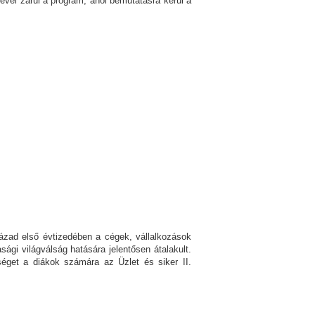
vel zárul a program, ahol bemutatásra kerül a
zázad első évtizedében a cégek, vállalkozások
ági világválság hatására jelentősen átalakult.
séget a diákok számára az Üzlet és siker II.