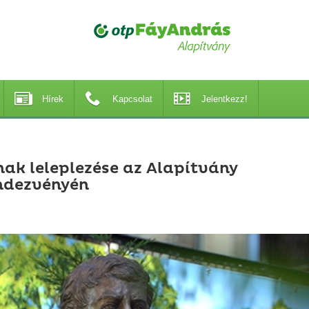
Hírek
Kapcsolat
Jelentkezz!
ak leleplezése az Alapítvány
ndezvényén