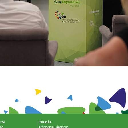
ról
Oktatás
zás
Tréningjeink általános