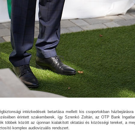
biztonsági intézkedések betartása mellett kis csoportokban házbejárásra 
ezésében érintett szakemberek, így Szrenkó Zoltán, az OTP Bank Ingatlan
ék többek között az újonnan kialakított oktatási és közösségi tereket, a meg
iztosító komplex audiovizuális rendszert.