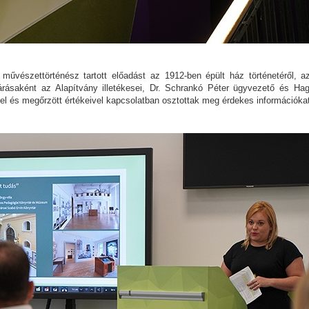
művészettörténész tartott előadást az 1912-ben épült ház történetéről, a
árásaként az Alapítvány illetékesei, Dr. Schrankó Péter ügyvezető és H
el és megőrzött értékeivel kapcsolatban osztottak meg érdekes információkat,