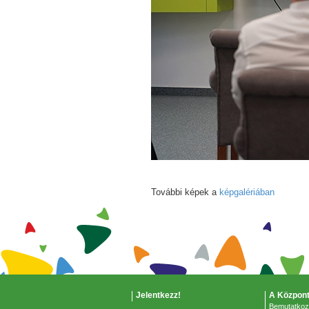
További képek a
képgalériában
Jelentkezz!
A Központ
Bemutatko