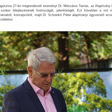
ugusztus 27-én megrendezett eseményt Dr. Mészáros Tamás, az Alapítvány k
szobor leleplezésének fontosságát, jelentőségét. Ezt követően a mű m
amatról, koncepcióról, majd Dr. Schrankó Péter alapítványi ügyvezető ecset
zületése.