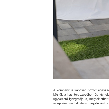
A koronavírus kapcsán hozott egészség
köztük a ház tervezésében és kivitel
ügyvezető igazgatója is, megtekinthett
világszínvonalú digitális megjelenést b