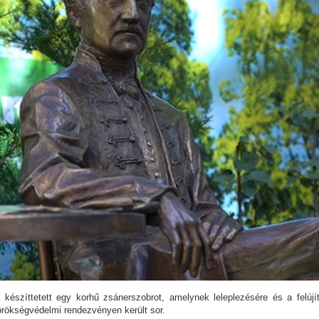
 készíttetett egy korhű zsánerszobrot, amelynek leleplezésére és a felújít
rökségvédelmi rendezvényen került sor.