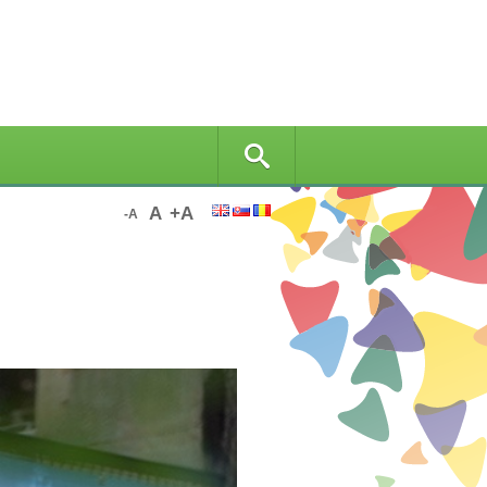
A
+A
-A