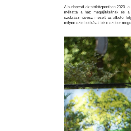
A budapesti oktatóközpontban 2020. a
méltatta a ház megújításának és a 
szobrászművész mesélt az alkotói foly
milyen szimbolikával bír e szobor megs