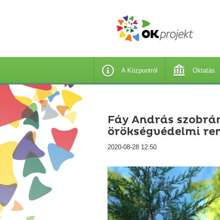
A Központról
Oktatás
Fáy András szobrán
örökségvédelmi re
2020-08-28 12:50