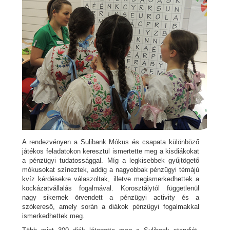
A rendezvényen a Sulibank Mókus és csapata különböző
játékos feladatokon keresztül ismertette meg a kisdiákokat
a pénzügyi tudatossággal. Míg a legkisebbek gyűjtögető
mókusokat színeztek, addig a nagyobbak pénzügyi témájú
kvíz kérdésekre válaszoltak, illetve megismerkedhettek a
kockázatvállalás fogalmával. Korosztálytól függetlenül
nagy sikernek örvendett a pénzügyi activity és a
szókereső, amely során a diákok pénzügyi fogalmakkal
ismerkedhettek meg.